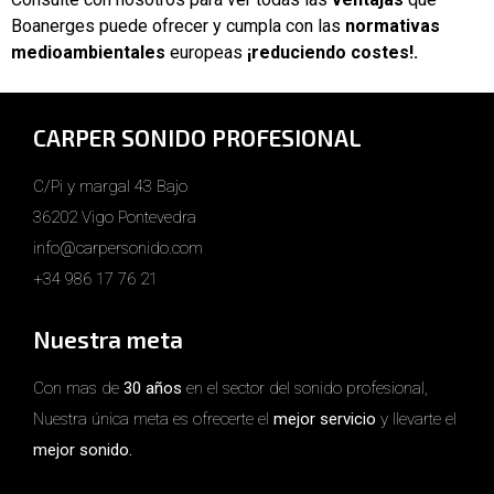
Boanerges puede ofrecer y cumpla con las
normativas
medioambientales
europeas
¡reduciendo costes!.
CARPER SONIDO PROFESIONAL
C/Pi y margal 43 Bajo
36202 Vigo Pontevedra
info@carpersonido.com
+34 986 17 76 21
Nuestra meta
Con mas de
30 años
en el sector del sonido profesional,
Nuestra única meta es ofrecerte el
mejor servicio
y llevarte el
mejor sonido.